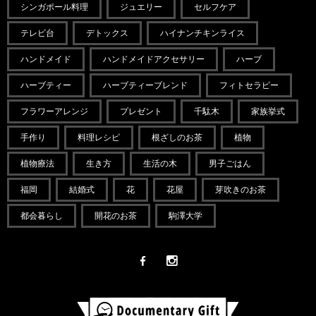
シンガポール料理
ジュエリー
セルフケア
テレビ台
デトックス
ハイナンチキンライス
ハンドメイド
ハンドメイドアクセサリー
ハーブ
ハーブティー
ハーブティーブレンド
フィトセラピー
フラワーアレンジ
プレゼント
千駄木
家族挙式
手作り
料理レシピ
根ざしのお茶
植物
植物療法
生き方
生活の木
男子ごはん
福岡
結婚式
花
花屋
芽吹きのお茶
都会暮らし
開花のお茶
駒澤大学