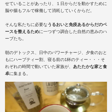
せていることがあったり、１日からだを動かすために
脳や腸もフルで稼働して消耗していくからだ。
そんな私たちに必要な
うるおいと免疫あるからだのベ
ースを整えるため
に一つずつ調合した自然の恵みのハ
ーブたち。
朝のデトックス、日中のパワーチャージ、夕食のおと
もにハーブティー割、寝る前の1杯のティー・・・そ
れぞれの時間で動いていた家族が、
あたたかな家と食
卓
に集まる。